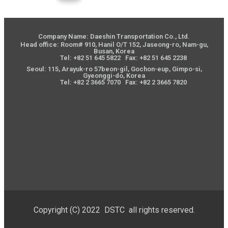
Company Name: Daeshin Transportation Co., Ltd.
Head office: Room# 910, Hanil O/T 152, Jaseong-ro, Nam-gu,
Busan, Korea
Tel: +82 51 645 5822 Fax: +82 51 645 2238
Seoul: 115, Arayuk-ro 57beon-gil, Gochon-eup, Gimpo-si,
Gyeonggi-do, Korea
Tel: +82 2 3665 7070 Fax: +82 2 3665 7820
Copyright (C) 2022 DSTC all rights reserved.