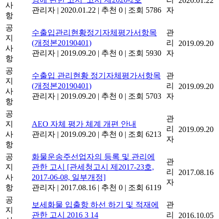
2020.01.22
사
관리자
|
2020.01.22
|
추천 0
|
조회 5786
자
항
공
수출입관리현황정기자체평가서항목
관
지
(개정본20190401)
리
2019.09.20
사
관리자
|
2019.09.20
|
추천 0
|
조회 5930
자
항
공
수출입 관리현황 정기자체평가서항목
관
지
(개정본20190401)
리
2019.09.20
사
관리자
|
2019.09.20
|
추천 0
|
조회 5703
자
항
공
관
지
AEO 자체 평가 체계 개편 안내
리
2019.09.20
사
관리자
|
2019.09.20
|
추천 0
|
조회 6213
자
항
공
화물운송주선업자의 등록 및 관리에
관
지
관한 고시 [관세청고시 제2017-23호,
리
2017.08.16
사
2017-06-08, 일부개정]
자
항
관리자
|
2017.08.16
|
추천 0
|
조회 6119
공
보세화물 입출항 하선 하기 및 적재에
관
지
관한 고시 2016 3 14
리
2016.10.05