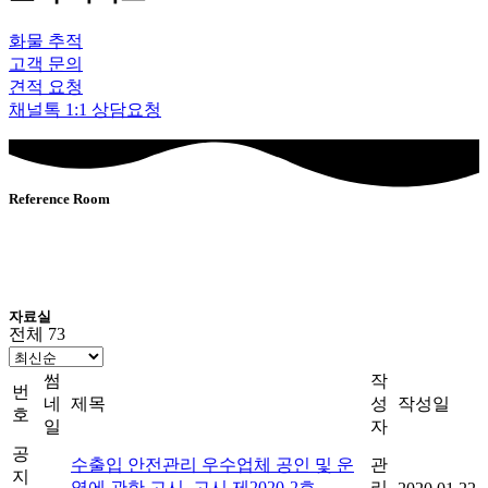
화물 추적
고객 문의
견적 요청
채널톡 1:1 상담요청
Reference Room
자료실
전체 73
썸
작
번
네
제목
성
작성일
호
일
자
공
수출입 안전관리 우수업체 공인 및 운
관
지
영에 관한 고시_고시 제2020-2호
리