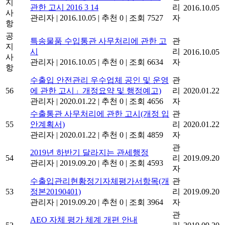
지
관한 고시 2016 3 14
리
2016.10.05
사
관리자
|
2016.10.05
|
추천 0
|
조회 7527
자
항
공
특송물품 수입통관 사무처리에 관한 고
관
지
시
리
2016.10.05
사
관리자
|
2016.10.05
|
추천 0
|
조회 6634
자
항
수출입 안전관리 우수업체 공인 및 운영
관
56
에 관한 고시」개정요약 및 행정예고)
리
2020.01.22
관리자
|
2020.01.22
|
추천 0
|
조회 4656
자
수출통관 사무처리에 관한 고시(개정 입
관
55
안계획서)
리
2020.01.22
관리자
|
2020.01.22
|
추천 0
|
조회 4859
자
관
2019년 하반기 달라지는 관세행정
54
리
2019.09.20
관리자
|
2019.09.20
|
추천 0
|
조회 4593
자
수출입관리현황정기자체평가서항목(개
관
53
정본20190401)
리
2019.09.20
관리자
|
2019.09.20
|
추천 0
|
조회 3964
자
관
AEO 자체 평가 체계 개편 안내