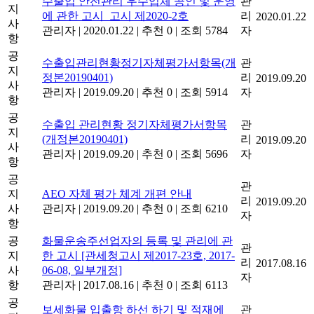
수출입 안전관리 우수업체 공인 및 운영
관
지
에 관한 고시_고시 제2020-2호
리
2020.01.22
사
관리자
|
2020.01.22
|
추천 0
|
조회 5784
자
항
공
수출입관리현황정기자체평가서항목(개
관
지
정본20190401)
리
2019.09.20
사
관리자
|
2019.09.20
|
추천 0
|
조회 5914
자
항
공
수출입 관리현황 정기자체평가서항목
관
지
(개정본20190401)
리
2019.09.20
사
관리자
|
2019.09.20
|
추천 0
|
조회 5696
자
항
공
관
지
AEO 자체 평가 체계 개편 안내
리
2019.09.20
사
관리자
|
2019.09.20
|
추천 0
|
조회 6210
자
항
공
화물운송주선업자의 등록 및 관리에 관
관
지
한 고시 [관세청고시 제2017-23호, 2017-
리
2017.08.16
사
06-08, 일부개정]
자
항
관리자
|
2017.08.16
|
추천 0
|
조회 6113
공
보세화물 입출항 하선 하기 및 적재에
관