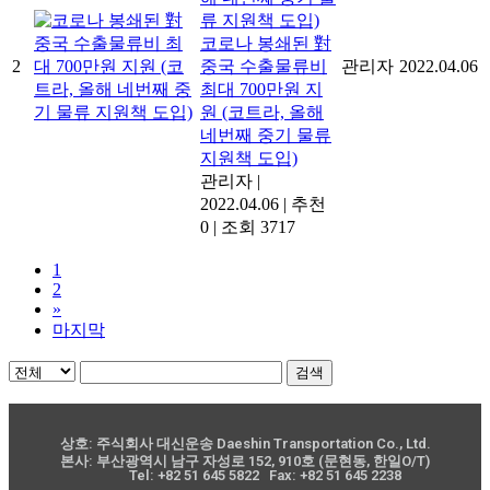
코로나 봉쇄된 對
2
중국 수출물류비
관리자
2022.04.06
최대 700만원 지
원 (코트라, 올해
네번째 중기 물류
지원책 도입)
관리자
|
2022.04.06
|
추천
0
|
조회 3717
1
2
»
마지막
검색
상호: 주식회사 대신운송 Daeshin Transportation Co., Ltd.
본사: 부산광역시 남구 자성로 152, 910호 (문현동, 한일O/T)
Tel: +82 51 645 5822 Fax: +82 51 645 2238