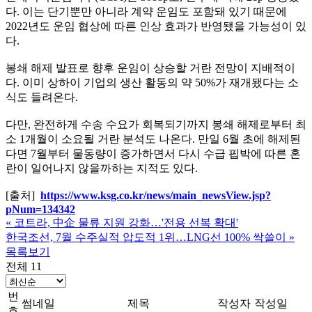
다. 이는 단기뿐만 아니라 계약 운임도 포함돼 있기 때문에
2022년도 운임 협상에 따른 인상 효과가 반영됐을 가능성이 있
다.
봉쇄 해제 발표로 향후 운임이 상승할 거란 전망이 지배적이
다. 이미 상하이 기업의 생산 활동의 약 50%가 재개됐다는 소
식도 들려온다.
다만, 완전하게 수송 수요가 회복되기까지 봉쇄 해제로부터 최
소 1개월이 소요될 거란 분석도 나온다. 만일 6월 초에 해제된
다면 7월부터 물동량이 증가하면서 다시 수급 핍박에 따른 혼
란이 일어나지 않을까하는 지적도 있다.
[출처]
https://www.ksg.co.kr/news/main_newsView.jsp?
pNum=134342
«
코트라, 中企 물류 지원 강화…'전용 선복 확대'
한국조선, 7월 수주실적 압도적 1위…LNG선 100% 싹쓸이
»
목록보기
전체 11
번
썸네일
제목
작성자
작성일
호