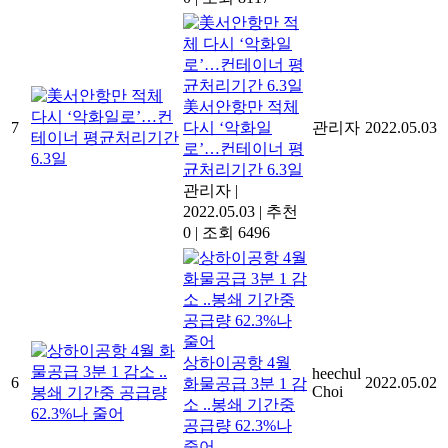
美서안항만 적체
7
다시 ‘악화일
관리자
2022.05.03
로’…컨테이너 평
균처리기간 6.3일
관리자
|
2022.05.03
|
추천
0
|
조회 6496
상하이공항 4월
heechul
6
2022.05.02
화물공급 3분 1 감
Choi
소 ..봉쇄 기간중
공급량 62.3%나
줄어