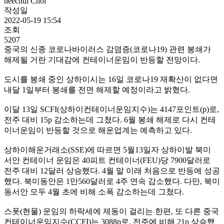
heechul Choi
작성일
2022-05-19 15:54
조회
5207
중국의 신종 코로나바이러스 감염증(코로나19) 관련 봉쇄가
해제될 거란 기대감에 컨테이너운임이 반등할 전망이다.
도시를 봉쇄 중인 상하이시는 16일 코로나19 재확산이 없다면
내달 1일부터 봉쇄를 전면 해제할 예정이라고 밝혔다.
이달 13일 SCFI(상하이컨테이너운임지수)는 4147포인트(p)로,
전주 대비 15p 감소하는데 그쳤다. 6월 봉쇄 해제로 다시 컨테
이너운임이 반등할 것으로 해운업계는 예측하고 있다.
상하이해운거래소(SSE)에 따르면 5월13일자 상하이발 북미
서안 컨테이너 운임은 40피트 컨테이너(FEU)당 7900달러로
전주 대비 12달러 상승했다. 4월 말 이래 처음으로 반등에 성공
했다. 북미동안은 1만560달러로 4주 연속 감소했다. 다만, 북미
동서안 모두 4월 초에 비해 소폭 감소하는데 그쳤다.
스폿(현물) 운임의 하락세에 제동이 걸리는 한편, 또 다른 중국
컨테이너운임지수(CCFI)는 3088p로, 전주에 비해 21p 상승했