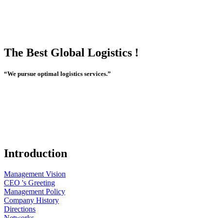
The Best Global Logistics !
“We pursue optimal logistics services.”
Introduction
Management Vision
CEO 's Greeting
Management Policy
Company History
Directions
Networks